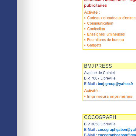
publicitaires
Activité :
•
Cadeaux et cadeaux d'entrep
•
Communication
•
Confection
•
Enseignes lumineuses
•
Fournitures de bureau
•
Gadgets
Imprimer
Sauvegarder
BMJ PRESS
Avenue de Cointet
B.P. 7007 Libreville
E-Mail :
bmj-group@yahoo.fr
Activité :
• Imprimeurs imprimeries
Imprimer
Sauvegarder
COCOGRAPH
B.P. 3058 Libreville
E-Mail :
cocographgabon@yah
E-Mail :
cocographgabon@gma