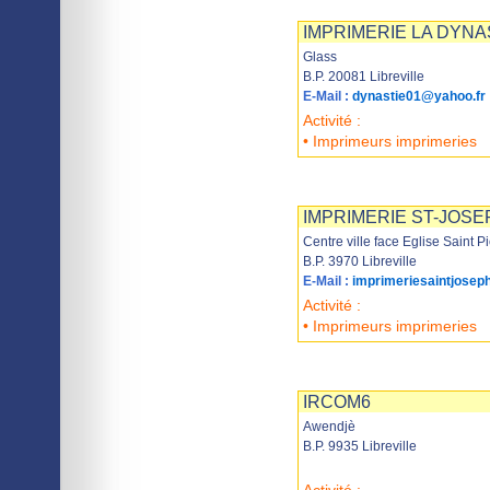
Imprimer
Sauvegarder
IMPRIMERIE LA DYNA
Glass
B.P. 20081 Libreville
E-Mail :
dynastie01@yahoo.fr
Activité :
• Imprimeurs imprimeries
Imprimer
Sauvegarder
IMPRIMERIE ST-JOSE
Centre ville face Eglise Saint P
B.P. 3970 Libreville
E-Mail :
imprimeriesaintjosep
Activité :
• Imprimeurs imprimeries
Imprimer
Sauvegarder
IRCOM6
Awendjè
B.P. 9935 Libreville