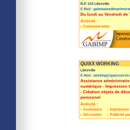
B.P. 154 Libreville
E-Mail :
gabonaisedimprimer
Du lundi au Vendredi de 
Activité :
•
Communication
Imprimer
Sauvegarder
QUIXX WORKING
Libreville
E-Mail :
working@quixxservic
Assistance administrativ
numérique - Impression te
- Création objets de déc
personnel
Activité :
•
Assistance
•
Imprimeurs 
•
Décoration
•
Publicité pa
Imprimer
Sauvegarder