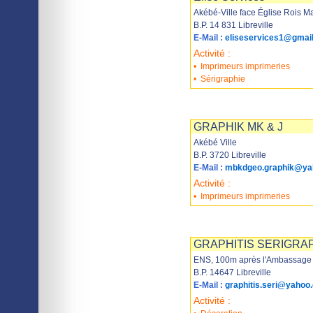
Akébé-Ville face Église Rois 
B.P. 14 831 Libreville
E-Mail :
eliseservices1@gmai
Activité :
•
Imprimeurs imprimeries
•
Sérigraphie
Imprimer
Sauvegarder
GRAPHIK MK & J
Akébé Ville
B.P. 3720 Libreville
E-Mail :
mbkdgeo.graphik@yah
Activité :
•
Imprimeurs imprimeries
Imprimer
Sauvegarder
GRAPHITIS SERIGRA
ENS, 100m après l'Ambassage
B.P. 14647 Libreville
E-Mail :
graphitis.seri@yahoo
Activité :