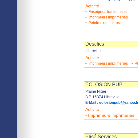
Activité :
•
Enseignes lumineuses
•
Imprimeurs imprimeries
•
Peintres en Lettres
Imprimer
Sauvegarder
Desclics
Libreville
Activité :
•
Imprimeurs imprimeries
•
Pu
Imprimer
Sauvegarder
ECLOSION PUB
Plaine Niger
B.P. 15374 Libreville
E-Mail :
eclosionpub@yahoo.f
Activité :
• Imprimeurs imprimeries
Imprimer
Sauvegarder
Élisé Services