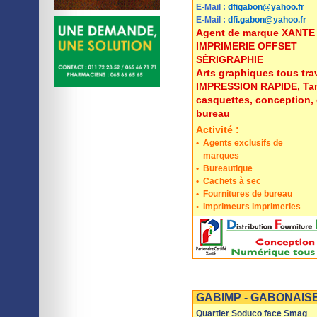
E-Mail :
dfigabon@yahoo.fr
E-Mail :
dfi.gabon@yahoo.fr
Agent de marque XANTE
IMPRIMERIE OFFSET
SÉRIGRAPHIE
Arts graphiques tous tra
IMPRESSION RAPIDE, Tamp
casquettes, conception, 
bureau
Activité :
•
Agents exclusifs de
marques
•
Bureautique
•
Cachets à sec
•
Fournitures de bureau
•
Imprimeurs imprimeries
Imprimer
Sauvegarder
GABIMP - GABONAISE
Quartier Soduco face Smag