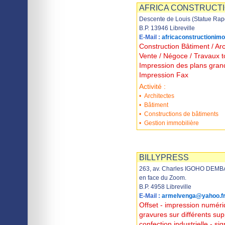
AFRICA CONSTRUCTI
Descente de Louis (Statue Ra
B.P. 13946 Libreville
E-Mail :
africaconstructionim
Construction Bâtiment / Arc
Vente / Négoce / Travaux 
Impression des plans grand
Impression Fax
Activité :
•
Architectes
•
Bâtiment
•
Constructions de bâtiments
•
Gestion immobilière
Imprimer
Sauvegarder
BILLYPRESS
263, av. Charles IGOHO DEMBA,
en face du Zoom.
B.P. 4958 Libreville
E-Mail :
armelvenga@yahoo.f
Offset - impression numériq
gravures sur différents sup
confection industrielle - si