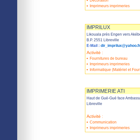
•
Décoration
•
Imprimeurs imprimeries
Imprimer
Sauvegarder
IMPRILUX
Likouala près Engen vers Akébé
B.P. 2551 Libreville
E-Mail :
dir_imprilux@yahoo.f
Activité :
•
Fournitures de bureau
•
Imprimeurs imprimeries
•
Informatique (Matériel et Four
Imprimer
Sauvegarder
IMPRIMERIE ATI
Haut de Gué-Gué face Ambassa
Libreville
Activité :
•
Communication
•
Imprimeurs imprimeries