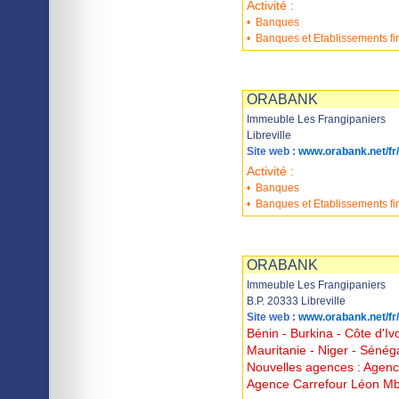
Activité :
•
Banques
•
Banques et Etablissements fi
Imprimer
Sauvegarder
ORABANK
Immeuble Les Frangipaniers
Libreville
Site web :
www.orabank.net/fr/
Activité :
•
Banques
•
Banques et Etablissements fi
Imprimer
Sauvegarder
ORABANK
Immeuble Les Frangipaniers
B.P. 20333 Libreville
Site web :
www.orabank.net/fr/
Bénin - Burkina - Côte d'I
Mauritanie - Niger - Sénég
Nouvelles agences : Agenc
Agence Carrefour Léon Mba