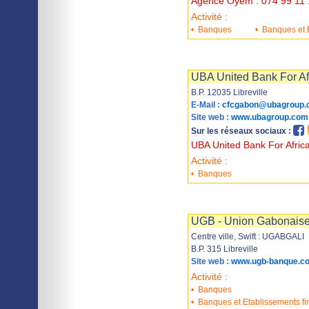
Agence Oyem : 074 99 11 
Activité :
•
Banques
•
Banques et E
Imprimer
Sauvegarder
UBA United Bank For Af
B.P. 12035 Libreville
E-Mail :
cfcgabon@ubagroup.
Site web :
www.ubagroup.com
Sur les réseaux sociaux :
UBA United Bank For Afric
Activité :
•
Banques
Imprimer
Sauvegarder
UGB - Union Gabonais
Centre ville, Swift : UGABGALI
B.P. 315 Libreville
Site web :
www.ugb-banque.c
Activité :
•
Banques
•
Banques et Etablissements fi