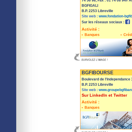
74 56 98, Fax : 01 74 08 94# 
BGFIGALI
B.P. 2253 Libreville
Site web :
www.fondation-bgf
Sur les réseaux sociaux :
Activité :
•
Banques
•
Crédi
Imprimer
Sauvegarder
BGFIBOURSE
Boulevard de l'Independance
B.P. 2253 Libreville
Site web :
www.groupebgfiba
Sur LinkedIn et Twitter
Activité :
•
Banques