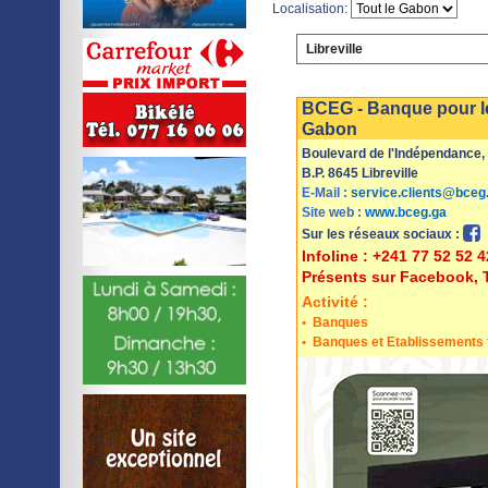
Localisation:
Libreville
Imprimer
Sauvegarder
BCEG - Banque pour le
Gabon
Boulevard de l'Indépendance
B.P. 8645 Libreville
E-Mail :
service.clients@bceg
Site web :
www.bceg.ga
Sur les réseaux sociaux :
Infoline : +241 77 52 52 4
Présents sur Facebook, 
Activité :
•
Banques
•
Banques et Etablissements 