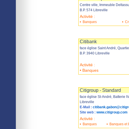
Centre ville, Immeuble Deltass
B.P. 574 Libreville
Activité :
•
Banques
•
Cr
Imprimer
Sauvegarder
Citibank
face église Saint André, Quarti
B.P. 3940 Libreville
Activité :
• Banques
Imprimer
Sauvegarder
Citigroup - Standard
face église St-André, Batterie IV
Libreville
E-Mail :
citibank.gabon@citig
Site web :
www.citigroup.com
Activité :
•
Banques
•
Banques et E