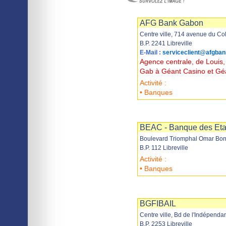
Imprimer
Sauvegarder
AFG Bank Gabon
Centre ville, 714 avenue du Co
B.P. 2241 Libreville
E-Mail :
serviceclient@afgban
Agence centrale, de Louis,
Gab à Géant Casino et Gé
Activité :
• Banques
Imprimer
Sauvegarder
BEAC - Banque des Etats
Boulevard Triomphal Omar Bo
B.P. 112 Libreville
Activité :
• Banques
Imprimer
Sauvegarder
BGFIBAIL
Centre ville, Bd de l'Indépend
B.P. 2253 Libreville