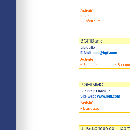
Activité :
•
Banques
•
Crédit auto
Imprimer
Sauvegarder
BGFIBank
Libreville
E-Mail :
eqc@bgfi.com
Activité :
•
Banques
•
Banques
Imprimer
Sauvegarder
BGFIIMMO
B.P. 2253 Libreville
Site web :
www.bgfi.com
Activité :
• Banques
Imprimer
Sauvegarder
BHG Banque de l'Habit