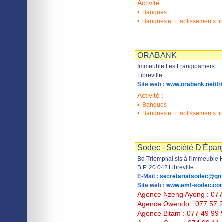
Activité :
•
Banques
•
Banques et Etablissements fi
Imprimer
Sauvegarder
ORABANK
Immeuble Les Frangipaniers
Libreville
Site web :
www.orabank.net/fr/
Activité :
•
Banques
•
Banques et Etablissements fi
Imprimer
Sauvegarder
Sodec - Société D'Éparg
Bd Triomphal sis à l'immeuble 
B.P. 20 042 Libreville
E-Mail :
secretariatsodec@gm
Site web :
www.emf-sodec.co
Agence Nzeng Ayong : 077
Agence Owendo : 077 57 
Agence Bitam : 077 49 99 