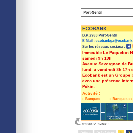
Port-Gentil
Imprimer
Sauvegarder
ECOBANK
B.P. 2983 Port-Gentil
E-Mail :
ecobankga@ecobank
Sur les réseaux sociaux :
Immeuble Le Paquebot No
samedi 9h 13h
Avenue Savorgnan de Bra
lundi à vendredi 8h 17h 
Ecobank est un Groupe b
avec une présence intern
Pékin.
Activité :
•
Banques
•
Banques et 