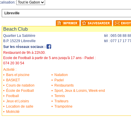
calisation:
Libreville
mprimer
Sauvegarder
Envoyer
Beach Club
Quartier La Sablière
tél : 065 08 88 8
B.P. 15229 Libreville
tél : 077 17 17 7
Sur les réseaux sociaux :
Restaurant de 9h à 22h30.
Ecole de Football à partir de 5 ans jusqu'à 17 ans - Padel :
074 20 30 54
Activité :
•
Bars et piscine
•
Natation
•
BASKET
•
Padel
•
Cours de natation
•
Restaurants
•
École de Football
•
Sport, Jeux & Loisirs, Week-end
•
Football
•
Tennis
•
Jeux et Loisirs
•
Traiteurs
•
Location de salle
•
Trampoline
•
Motricité