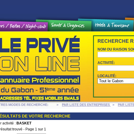
eux et loisirs / Weekend
RECHERCHE R
NOM OU RAISON SO
ACTIVITÉ:
LOCALITÉ:
TRES MODES DE RECHERCHE: >
PAR LISTE DES ENTREPRISES
>
PAR LIST
ÉSULTATS DE VOTRE RECHERCHE
r activité :
BASKET
résultat trouvé - Page 1 sur 1