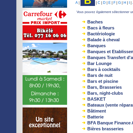
B
A
|
|
C
|
D
|
E
|
F
|
G
|
H
|
I
|
Vous pouvez également sélectionner une
Baches
Bacs à fleurs
Bactériologie
Balade à cheval
Banques
Banques et Etablissem
Banques Transfert d'
Bar Lounge
Bars à cocktails
Bars de nuit
Bars et piscine
Bars, Brasseries
Bars, night-clubs
BASKET
Bateaux (vente répara
Bâtiment
Batterie
BFA Banque Finance 
Bières brasseries