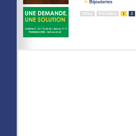
Bijouteries
Début
Précédent
1
2